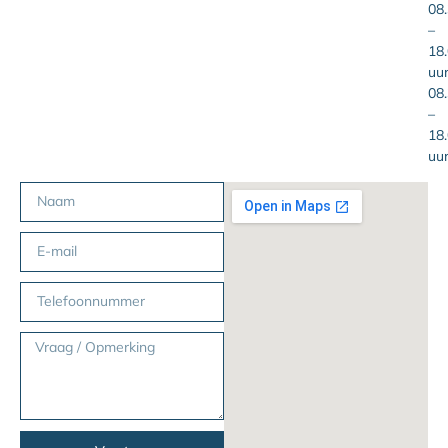
08
–
18
uu
08
–
18
uu