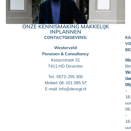
ONZE KENNISMAKING MAKKELIJK
INPLANNEN
CONTACTGEGEVENS:
KA
V
Westerveld
BE
Pensioen & Consultancy
Keizerstraat 31
Ma
08
7411 HD Deventer
Di
–
Wo
18
Tel.:
0573-255 300
Do
uu
Mobiel:
06-101 095 57
Vri
08
E-mail:
info@deregt.nl
–
18
uu
08
–
18
uu